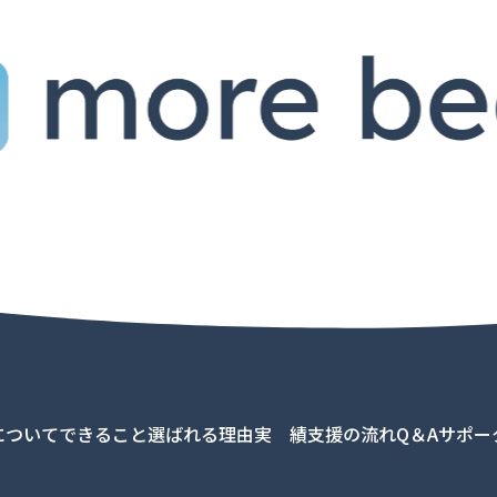
について
できること
選ばれる理由
実 績
支援の流れ
Q＆A
サポー