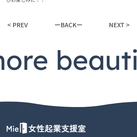
< PREV
ーBACKー
NEXT >