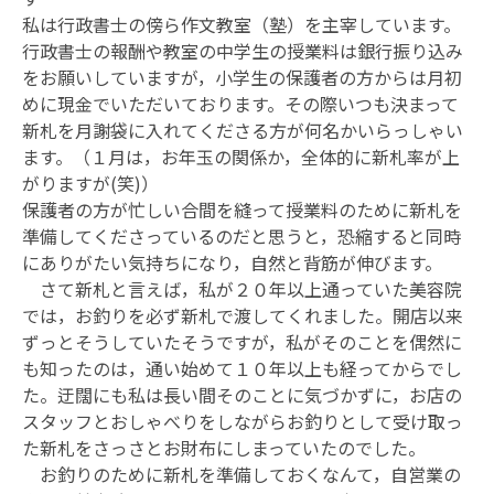
私は行政書士の傍ら作文教室（塾）を主宰しています。
行政書士の報酬や教室の中学生の授業料は銀行振り込み
をお願いしていますが，小学生の保護者の方からは月初
めに現金でいただいております。その際いつも決まって
新札を月謝袋に入れてくださる方が何名かいらっしゃい
ます。（１月は，お年玉の関係か，全体的に新札率が上
がりますが(笑)）
保護者の方が忙しい合間を縫って授業料のために新札を
準備してくださっているのだと思うと，恐縮すると同時
にありがたい気持ちになり，自然と背筋が伸びます。
さて新札と言えば，私が２０年以上通っていた美容院
では，お釣りを必ず新札で渡してくれました。開店以来
ずっとそうしていたそうですが，私がそのことを偶然に
も知ったのは，通い始めて１０年以上も経ってからでし
た。迂闊にも私は長い間そのことに気づかずに，お店の
スタッフとおしゃべりをしながらお釣りとして受け取っ
た新札をさっさとお財布にしまっていたのでした。
お釣りのために新札を準備しておくなんて，自営業の